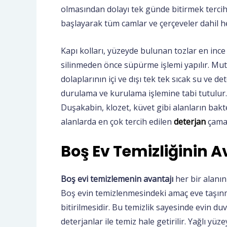
olmasından dolayı tek günde bitirmek tercih 
başlayarak tüm camlar ve çerçeveler dahil her
Kapı kolları, yüzeyde bulunan tozlar en ince 
silinmeden önce süpürme işlemi yapılır. M
dolaplarının içi ve dışı tek tek sıcak su ve de
durulama ve kurulama işlemine tabi tutulur. Ba
Duşakabin, klozet, küvet gibi alanların bakter
alanlarda en çok tercih edilen
deterjan
çamaş
Boş Ev Temizliğinin A
Boş evi temizlemenin avantajı
her bir alanın
Boş evin temizlenmesindeki amaç eve taşınma
bitirilmesidir. Bu temizlik sayesinde evin duv
deterjanlar ile temiz hale getirilir. Yağlı yü