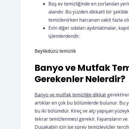
Boş ev temizliğinde en zorlanılan yerl
alandır. Bu yüzden dikkatli bir şekil
temizlenirken harcanan vakit fazla ol
Evin diğer odaları aydınlatmalar, kapı
işlemlerdendir.
Beylikdüzü temizlik
Banyo ve Mutfak Temi
Gerekenler Nelerdir?
Banyo ve mutfak temizliğe dikkat
gerektiren
artıklar en çok bu bölümlerde bulunur. Bu y
bu iki bölümdür. Kireç ve alçı yapışan yüzey
tekrar temizlenmesi gerekir. Fayansların ve l
Duşakabin için ise sprey temizleyiciler terci