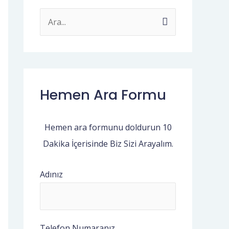
S
e
a
r
c
Hemen Ara Formu
h
f
Hemen ara formunu doldurun 10
o
Dakika İçerisinde Biz Sizi Arayalım.
r
:
Adınız
Telefon Numaranız