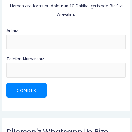
f
Hemen ara formunu doldurun 10 Dakika İçerisinde Biz Sizi
o
Arayalım.
r
:
Adınız
Telefon Numaranız
Dilerseniz Whatsapp İle Bize