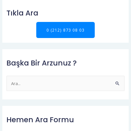
Tıkla Ara
0 (212) 873 08 03
Başka Bir Arzunuz ?
S
e
a
r
Hemen Ara Formu
c
h