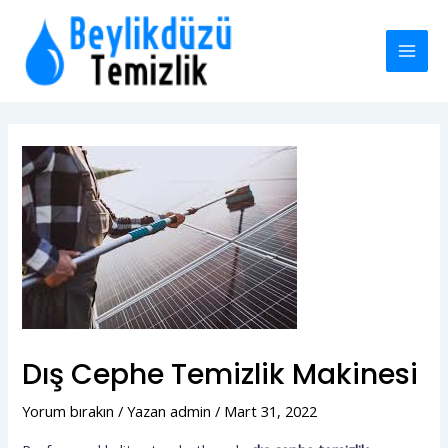
İçeriğe
MAI
atla
MEN
Yazı
dolaşımı
Dış Cephe Temizlik Makinesi
Yorum bırakın
/ Yazan
admin
/
Mart 31, 2022