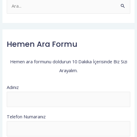
S
e
a
r
Hemen Ara Formu
c
h
f
Hemen ara formunu doldurun 10 Dakika İçerisinde Biz Sizi
o
Arayalım.
r
:
Adınız
Telefon Numaranız