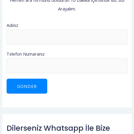
Hemen ara formunu doldurun 10 Dakika İçerisinde Biz Sizi
o
Arayalım.
r
:
Adınız
Telefon Numaranız
Dilerseniz Whatsapp İle Bize