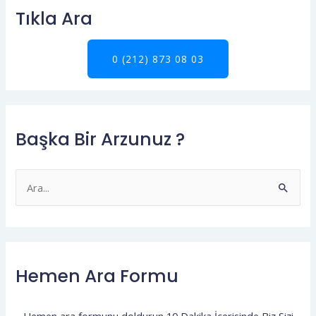
Tıkla Ara
0 (212) 873 08 03
Başka Bir Arzunuz ?
S
e
a
r
Hemen Ara Formu
c
h
f