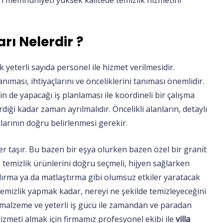
ri memnuniyeti yüksek kalitede temizlik hizmetini
arı Nelerdir ?
ak yeterli sayıda personel ile hizmet verilmesidir.
nıması, ihtiyaçlarını ve önceliklerini tanıması önemlidir.
 de yapacağı iş planlaması ile koordineli bir çalışma
rdiği kadar zaman ayrılmalıdır. Öncelikli alanların, detaylı
çlarının doğru belirlenmesi gerekir.
er taşır. Bu bazen bir eşya olurken bazen özel bir granit
ı temizlik ürünlerini doğru seçmeli, hijyen sağlarken
dırma ya da matlaştırma gibi olumsuz etkiler yaratacak
emizlik yapmak kadar, nereyi ne şekilde temizleyeceğini
 malzeme ve yeterli iş gücü ile zamandan ve paradan
hizmeti almak için firmamız profesyonel ekibi ile
villa