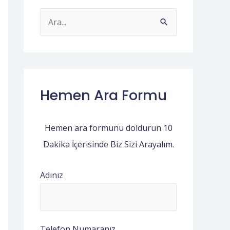
S
e
a
r
c
Hemen Ara Formu
h
f
Hemen ara formunu doldurun 10
o
Dakika İçerisinde Biz Sizi Arayalım.
r
:
Adınız
Telefon Numaranız