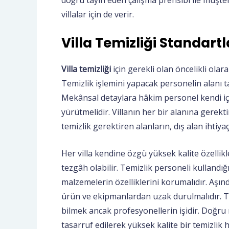
doğru tayin eden çalışma prensibi ile müşte
villalar için de verir.
Villa Temizliği Standartl
Villa temizliği
için gerekli olan öncelikli olar
Temizlik işlemini yapacak personelin alanı ta
Mekânsal detaylara hâkim personel kendi için
yürütmelidir. Villanın her bir alanına gerekti
temizlik gerektiren alanların, dış alan ihtiya
Her villa kendine özgü yüksek kalite özellikl
tezgâh olabilir. Temizlik personeli kullandığ
malzemelerin özelliklerini korumalıdır. Aşın
ürün ve ekipmanlardan uzak durulmalıdır. T
bilmek ancak profesyonellerin işidir. Doğru
tasarruf edilerek yüksek kalite bir temizlik 