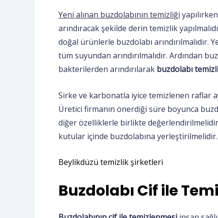
Yeni alınan buzdolabının temizliği
yapılırken
arındıracak şekilde derin temizlik yapılmalıd
doğal ürünlerle buzdolabı arındırılmalıdır. 
tüm suyundan arındırılmalıdır. Ardından buzdol
bakterilerden arındırılarak
buzdolabı temizli
Sirke ve karbonatla iyice temizlenen raflar a
Üretici firmanın önerdiği süre boyunca buzdo
diğer özelliklerle birlikte değerlendirilmeli
kutular içinde buzdolabına yerleştirilmelidir.
Beylikdüzü temizlik şirketleri
Buzdolabı Cif ile Temi
Buzdolabının cif ile temizlenmesi
insan sağlı