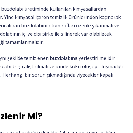
 buzdolabı üretiminde kullanılan kimyasallardan
ır. Yine kimyasal içeren temizlik ürünlerinden kaçınarak
Yeni alınan buzdolabının tüm rafları özenle yıkanmalı ve
abının içi ve dışı sirke ile silinerek var olabilecek
ği
tamamlanmalıdır.
ynı şekilde temizlenen buzdolabına yerleştirilmelidir.
labı boş çalıştırılmalı ve içinde koku oluşup oluşmadığı
dir. Herhangi bir sorun çıkmadığında yiyecekler kapalı
zlenir Mi?
ğı açısından doğru değildir. Cif, çamaşır suyu ve diğer