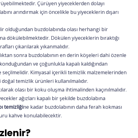
üyebilmektedir. Çürüyen yiyeceklerden dolayı
nı arındırmak için öncelikle bu yiyeceklerin dışarı
bilir olduğundan buzdolabında olası herhangi bir
a dökülebilmektedir. Dökülen yiyeceklerin bıraktığı
afları çıkarılarak yıkanmalıdır.
dıktan sonra buzdolabının en derin köşeleri dahi özenle
 konduğundan ve çoğunlukla kapalı kaldığından
 seçilmelidir. Kimyasal içerikli temizlik malzemelerinden
doğal temizlik ürünleri kullanılmalıdır.
arak olası bir koku oluşma ihtimalinden kaçınılmalıdır.
ecekler ağızları kapalı bir şekilde buzdolabına
ı temizliği
ne kadar buzdolabının daha ferah kokması
kuru kahve konulabilecektir.
zlenir?