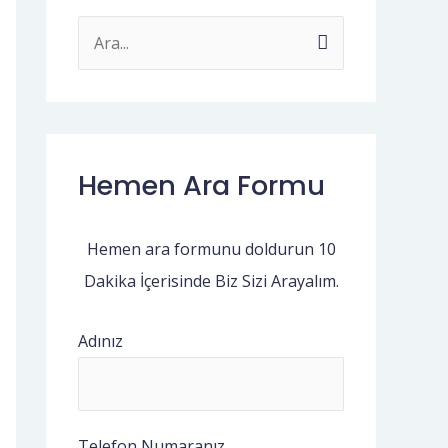
S
e
a
r
c
Hemen Ara Formu
h
f
Hemen ara formunu doldurun 10
o
Dakika İçerisinde Biz Sizi Arayalım.
r
:
Adınız
Telefon Numaranız