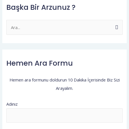
Başka Bir Arzunuz ?
S
e
a
r
Hemen Ara Formu
c
h
f
Hemen ara formunu doldurun 10 Dakika İçerisinde Biz Sizi
o
Arayalım.
r
:
Adınız