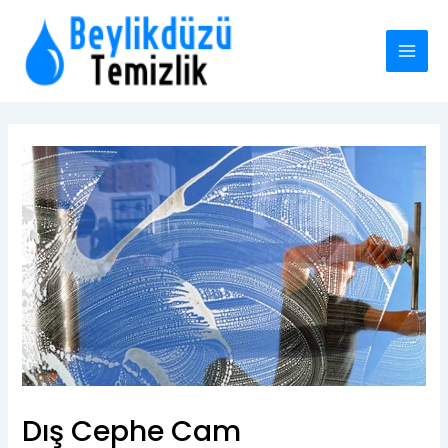
İçeriğe
MAI
atla
MEN
Yazı
dolaşımı
Dış Cephe Cam