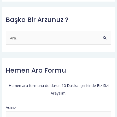
Başka Bir Arzunuz ?
S
e
a
r
Hemen Ara Formu
c
h
f
Hemen ara formunu doldurun 10 Dakika İçerisinde Biz Sizi
o
Arayalım.
r
:
Adınız