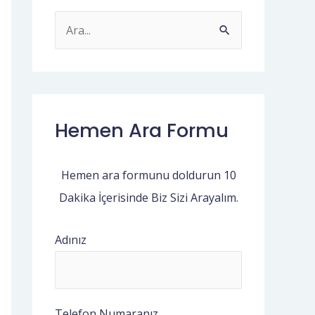
S
e
a
r
c
Hemen Ara Formu
h
f
Hemen ara formunu doldurun 10
o
Dakika İçerisinde Biz Sizi Arayalım.
r
:
Adınız
Telefon Numaranız