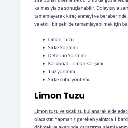
sıra buhar üflememe durumu da gözlenebilir.
kalmasıyla da sonuçlanabilir. Dolayısıyla zam
tamamlayarak kireçlenmeyi ve beraberinde ge
ve etkili bir şekilde tamamlayabilmek için b
Limon Tuzu
Sirke Yöntemi
Deterjan Yöntemi
Karbonat – limon karışımı
Tuz yöntemi
Sirke ruhu yöntemi.
Limon Tuzu
Limon tuzu ve sıcak su kullanarak elde edec
olacaktır. Yapmanız gereken yalnızca 1 bard
dökmek ve akabinde karıştırma işlemi yapmak.