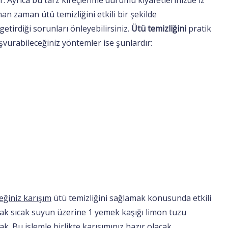
 Ayrıca bu tarz kireçlenme durumu kıyafetlerinizde iz
an zaman ütü temizliğini etkili bir şekilde
tirdiği sorunları önleyebilirsiniz.
Ütü temizliğini
pratik
aşvurabileceğiniz yöntemler ise şunlardır:
eğiniz karışım
ütü temizliğini sağlamak konusunda etkili
ak sıcak suyun üzerine 1 yemek kaşığı limon tuzu
 Bu işlemle birlikte karışımınız hazır olacak.