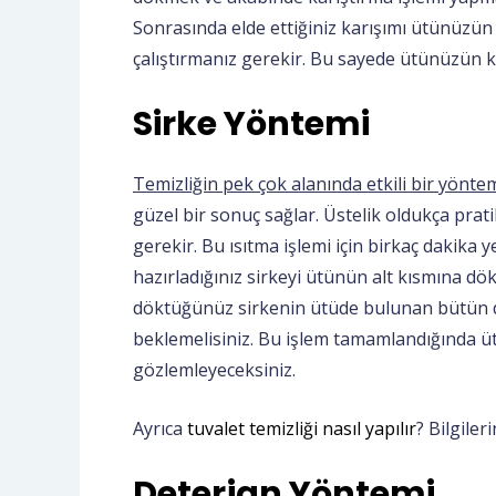
Sonrasında elde ettiğiniz karışımı ütünüzü
çalıştırmanız gerekir. Bu sayede ütünüzün ki
Sirke Yöntemi
Temizliğin pek çok alanında etkili bir yönte
güzel bir sonuç sağlar. Üstelik oldukça pratik
gerekir. Bu ısıtma işlemi için birkaç dakika 
hazırladığınız sirkeyi ütünün alt kısmına d
döktüğünüz sirkenin ütüde bulunan bütün de
beklemelisiniz. Bu işlem tamamlandığında ü
gözlemleyeceksiniz.
Ayrıca
tuvalet temizliği nasıl yapılır
? Bilgiler
Deterjan Yöntemi