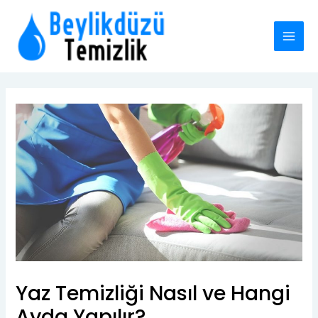
İçeriğe
MAI
atla
MEN
Yazı
dolaşımı
Yaz Temizliği Nasıl ve Hangi
Ayda Yapılır?