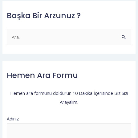
Başka Bir Arzunuz ?
S
e
a
r
Hemen Ara Formu
c
h
f
Hemen ara formunu doldurun 10 Dakika İçerisinde Biz Sizi
o
Arayalım.
r
:
Adınız